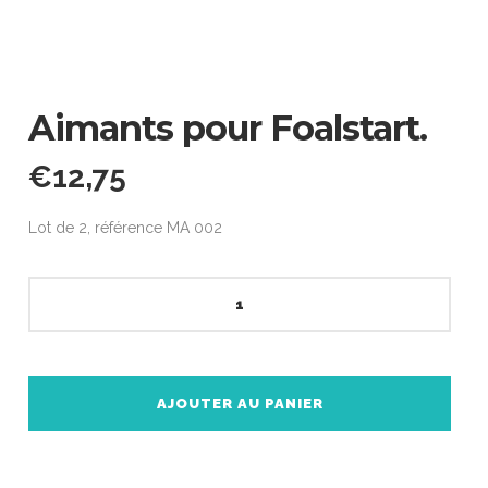
Aimants pour Foalstart.
€
12,75
Lot de 2, référence MA 002
quantité
de
Aimants
pour
Foalstart.
AJOUTER AU PANIER