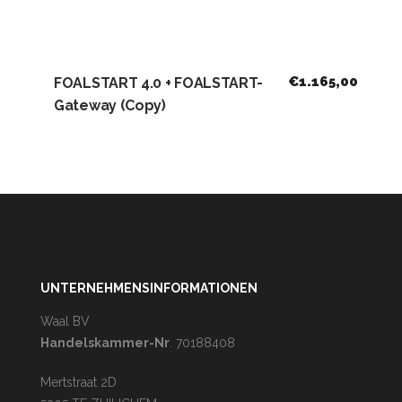
€
1.165,00
FOALSTART 4.0 + FOALSTART-
Gateway (Copy)
UNTERNEHMENSINFORMATIONEN
Waal BV
Handelskammer-Nr
. 70188408
Mertstraat 2D