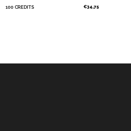
€
34,75
100 CREDITS