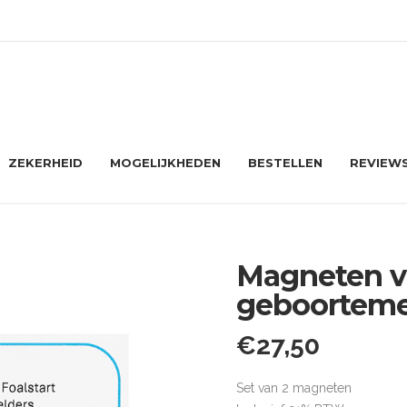
ZEKERHEID
MOGELIJKHEDEN
BESTELLEN
REVIEW
rt geboortemelders.
Magneten vo
geboorteme
€
27,50
Set van 2 magneten