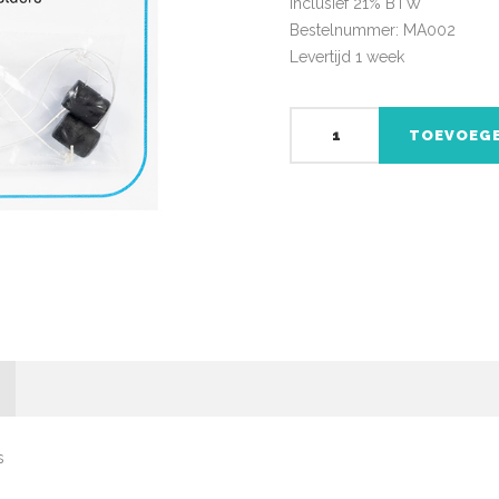
Inclusief 21% BTW
Bestelnummer: MA002
Levertijd 1 week
Magneten
TOEVOEGE
voor
Foalstart
geboortemelders.
hoeveelheid
s